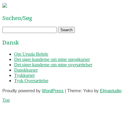
Suchen/Søg
Dansk
Om Ursula Behrle
Det siger kunderne om mine sprogkurser
Det siger kunderne om mine oversættelser
Danskkurser
Tyskkurser
Tysk Oversættelse
Proudly powered by
WordPress
|
Theme: Yoko by
Elmastudio
Top